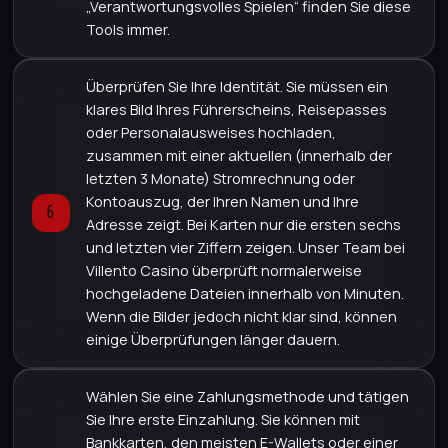
„Verantwortungsvolles Spielen“ finden Sie diese
Tools immer.
Überprüfen Sie Ihre Identität. Sie müssen ein
klares Bild Ihres Führerscheins, Reisepasses
oder Personalausweises hochladen,
zusammen mit einer aktuellen (innerhalb der
letzten 3 Monate) Stromrechnung oder
Kontoauszug, der Ihren Namen und Ihre
Adresse zeigt. Bei Karten nur die ersten sechs
und letzten vier Ziffern zeigen. Unser Team bei
Villento Casino überprüft normalerweise
hochgeladene Dateien innerhalb von Minuten.
Wenn die Bilder jedoch nicht klar sind, können
einige Überprüfungen länger dauern.
Wählen Sie eine Zahlungsmethode und tätigen
Sie Ihre erste Einzahlung. Sie können mit
Bankkarten, den meisten E-Wallets oder einer