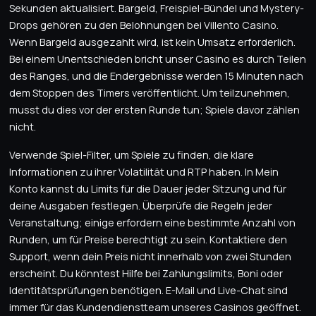
Sekunden aktualisiert. Bargeld, Freispiel-Bündel und Mystery-
Drops gehören zu den Belohnungen bei Villento Casino.
Wenn Bargeld ausgezahlt wird, ist kein Umsatz erforderlich.
Bei einem Unentschieden bricht unser Casino es durch Teilen
des Ranges, und die Endergebnisse werden 15 Minuten nach
dem Stoppen des Timers veröffentlicht. Um teilzunehmen,
musst du dies vor der ersten Runde tun; Spiele davor zählen
nicht.
Verwende Spiel-Filter, um Spiele zu finden, die klare
Informationen zu ihrer Volatilität und RTP haben. In Mein
Konto kannst du Limits für die Dauer jeder Sitzung und für
deine Ausgaben festlegen. Überprüfe die Regeln jeder
Veranstaltung; einige erfordern eine bestimmte Anzahl von
Runden, um für Preise berechtigt zu sein. Kontaktiere den
Support, wenn dein Preis nicht innerhalb von zwei Stunden
erscheint. Du könntest Hilfe bei Zahlungslimits, Boni oder
Identitätsprüfungen benötigen. E-Mail und Live-Chat sind
immer für das Kundendienstteam unseres Casinos geöffnet.