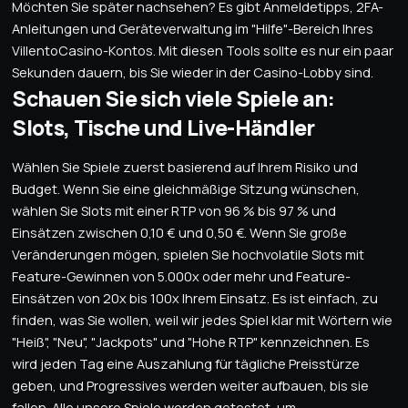
Möchten Sie später nachsehen? Es gibt Anmeldetipps, 2FA-
Anleitungen und Geräteverwaltung im "Hilfe"-Bereich Ihres
VillentoCasino-Kontos. Mit diesen Tools sollte es nur ein paar
Sekunden dauern, bis Sie wieder in der Casino-Lobby sind.
Schauen Sie sich viele Spiele an:
Slots, Tische und Live-Händler
Wählen Sie Spiele zuerst basierend auf Ihrem Risiko und
Budget. Wenn Sie eine gleichmäßige Sitzung wünschen,
wählen Sie Slots mit einer RTP von 96 % bis 97 % und
Einsätzen zwischen 0,10 € und 0,50 €. Wenn Sie große
Veränderungen mögen, spielen Sie hochvolatile Slots mit
Feature-Gewinnen von 5.000x oder mehr und Feature-
Einsätzen von 20x bis 100x Ihrem Einsatz. Es ist einfach, zu
finden, was Sie wollen, weil wir jedes Spiel klar mit Wörtern wie
"Heiß", "Neu", "Jackpots" und "Hohe RTP" kennzeichnen. Es
wird jeden Tag eine Auszahlung für tägliche Preisstürze
geben, und Progressives werden weiter aufbauen, bis sie
fallen. Alle unsere Spiele werden getestet, um