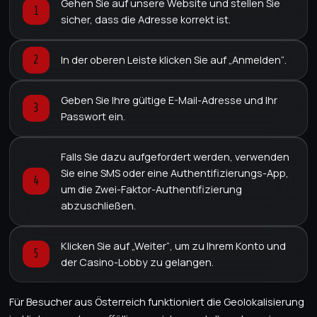
Gehen Sie auf unsere Website und stellen Sie
sicher, dass die Adresse korrekt ist.
In der oberen Leiste klicken Sie auf „Anmelden“.
Geben Sie Ihre gültige E-Mail-Adresse und Ihr
Passwort ein.
Falls Sie dazu aufgefordert werden, verwenden
Sie eine SMS oder eine Authentifizierungs-App,
um die Zwei-Faktor-Authentifizierung
abzuschließen.
Klicken Sie auf „Weiter“, um zu Ihrem Konto und
der Casino-Lobby zu gelangen.
Für Besucher aus Österreich funktioniert die Geolokalisierung