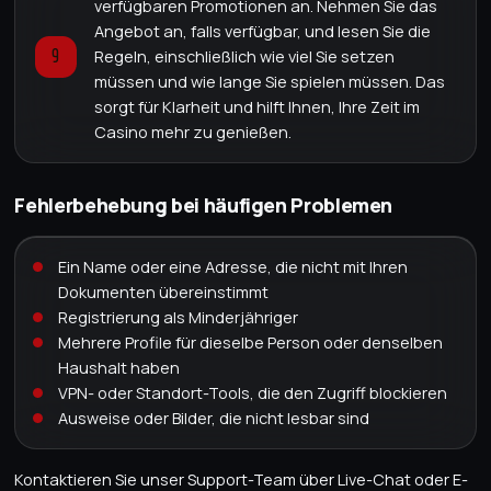
verfügbaren Promotionen an. Nehmen Sie das
Angebot an, falls verfügbar, und lesen Sie die
Regeln, einschließlich wie viel Sie setzen
müssen und wie lange Sie spielen müssen. Das
sorgt für Klarheit und hilft Ihnen, Ihre Zeit im
Casino mehr zu genießen.
Fehlerbehebung bei häufigen Problemen
Ein Name oder eine Adresse, die nicht mit Ihren
Dokumenten übereinstimmt
Registrierung als Minderjähriger
Mehrere Profile für dieselbe Person oder denselben
Haushalt haben
VPN- oder Standort-Tools, die den Zugriff blockieren
Ausweise oder Bilder, die nicht lesbar sind
Kontaktieren Sie unser Support-Team über Live-Chat oder E-