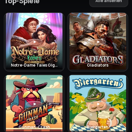
Top-Spiele
Alle ansehen
Notre-Dame Tales Gigablox
Gladiators
Gunman-Crash
Biergarten