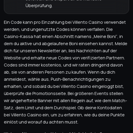
Überprüfung.
Ein Code kann pro Einzahlung bei Villento Casino verwendet
werden, und ungenutzte Codes können verfallen. Die
Casino-Kassa hat einen Abschnitt namens „Meine Boni“, in
dem du aktive und abgelaufene Boni einsehen kannst. Melde
dich für unseren Newsletter an, lies Nachrichten auf der
Website und erhalte neue Codes von verifizierten Partnern.
Codes sind immer kostenlos, und wir raten dringend davon
ab, sie von anderen Personen zu kaufen. Wenn du dich
anmeldest, wähle aus, Push-Benachrichtigungen zu
erhalten, und sobald du bei Villento Casino eingeloggt bist,
überprüfe die Promotionsseite. Bei größeren Events stellen
wir angeheftete Banner mit allen Regeln auf, wie dem Match-
Satz, dem Limit und dem Durchspiel. Gib deine Kontodaten
bei Villento Casino ein, um zu erfahren, wie du deine Punkte
einlöst und worauf du achten musst.