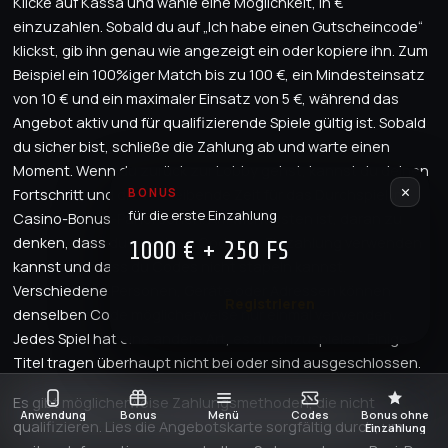
Klicke auf Kassa und wähle eine Möglichkeit, in €
einzuzahlen. Sobald du auf „Ich habe einen Gutscheincode“
klickst, gib ihn genau wie angezeigt ein oder kopiere ihn. Zum
Beispiel ein 100%iger Match bis zu 100 €, ein Mindesteinsatz
von 10 € und ein maximaler Einsatz von 5 €, während das
Angebot aktiv und für qualifizierende Spiele gültig ist. Sobald
du sicher bist, schließe die Zahlung ab und warte einen
Moment. Wenn du zurück zur Lobby gehst, kannst du deinen
BONUS
Fortschritt und die verbleibende Zeit für das Durchspiel im
für die erste Einzahlung
Casino-Bonus-Panel sehen. Am wichtigsten ist, daran zu
denken, dass du nur einen Code pro Einzahlung verwenden
1000 € + 250 FS
kannst und dass du Codes nicht stapeln kannst.
Verschiedene Personen, Geräte oder Adressen können
Registrieren
denselben Code möglicherweise nur einmal verwenden.
Jedes Spiel hat eine andere Art, es durchzuspielen. Einige
Titel tragen überhaupt nicht bei oder sind ausgeschlossen.
Es gibt möglicherweise Zahlungsmethoden, die nicht
Anwendung
Bonus
Menü
Codes
Bonus ohne
qualifizieren. Lies die Angebotskarte sorgfältig durch, um
Einzahlung