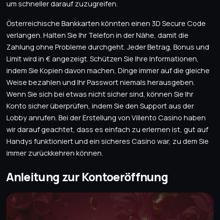
um schneller darauf zuzugreifen.
Österreichische Bankkarten könnten einen 3D Secure Code
verlangen. Halten Sie Ihr Telefon in der Nähe, damit die
Zahlung ohne Probleme durchgeht. Jeder Betrag, Bonus und
Limit wird in € angezeigt. Schützen Sie Ihre Informationen,
indem Sie Kopien davon machen, Dinge immer auf die gleiche
Weise bezahlen und Ihr Passwort niemals herausgeben.
Wenn Sie sich bei etwas nicht sicher sind, können Sie Ihr
Konto sicher überprüfen, indem Sie den Support aus der
Lobby anrufen. Bei der Erstellung von Villento Casino haben
wir darauf geachtet, dass es einfach zu erlernen ist, gut auf
Handys funktioniert und ein sicheres Casino war, zu dem Sie
immer zurückkehren können.
Anleitung zur Kontoeröffnung