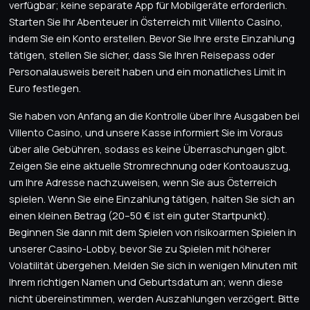
verfügbar; keine separate App für Mobilgeräte erforderlich.
Starten Sie Ihr Abenteuer in Österreich mit Villento Casino,
indem Sie ein Konto erstellen. Bevor Sie Ihre erste Einzahlung
tätigen, stellen Sie sicher, dass Sie Ihren Reisepass oder
Personalausweis bereit haben und ein monatliches Limit in
Euro festlegen.
Sie haben von Anfang an die Kontrolle über Ihre Ausgaben bei
Villento Casino, und unsere Kasse informiert Sie im Voraus
über alle Gebühren, sodass es keine Überraschungen gibt.
Zeigen Sie eine aktuelle Stromrechnung oder Kontoauszug,
um Ihre Adresse nachzuweisen, wenn Sie aus Österreich
spielen. Wenn Sie eine Einzahlung tätigen, halten Sie sich an
einen kleinen Betrag (20–50 € ist ein guter Startpunkt).
Beginnen Sie dann mit dem Spielen von risikoarmen Spielen in
unserer Casino-Lobby, bevor Sie zu Spielen mit höherer
Volatilität übergehen. Melden Sie sich in wenigen Minuten mit
Ihrem richtigen Namen und Geburtsdatum an; wenn diese
nicht übereinstimmen, werden Auszahlungen verzögert. Bitte